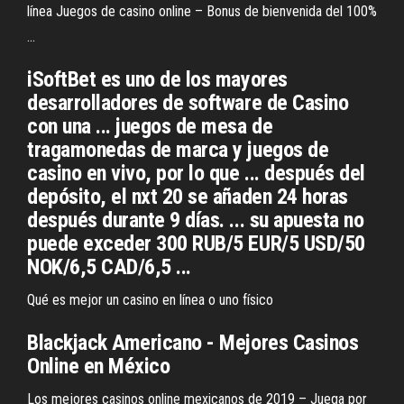
línea Juegos de casino online – Bonus de bienvenida del 100%
...
iSoftBet es uno de los mayores
desarrolladores de software de Casino
con una ... juegos de mesa de
tragamonedas de marca y juegos de
casino en vivo, por lo que ... después del
depósito, el nxt 20 se añaden 24 horas
después durante 9 días. ... su apuesta no
puede exceder 300 RUB/5 EUR/5 USD/50
NOK/6,5 CAD/6,5 ...
Qué es mejor un casino en línea o uno físico
Blackjack Americano - Mejores Casinos
Online en México
Los mejores casinos online mexicanos de 2019 – Juega por