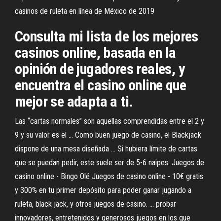
casinos de ruleta en línea de México de 2019
Consulta mi lista de los mejores
casinos online, basada en la
opinión de jugadores reales, y
encuentra el casino online que
mejor se adapta a ti.
Las “cartas normales” son aquellas comprendidas entre el 2 y
9 y su valor es el ... Como buen juego de casino, el Blackjack
dispone de una mesa diseñada ... Si hubiera límite de cartas
que se puedan pedir, este suele ser de 5-6 naipes. Juegos de
casino online - Bingo Olé Juegos de casino online - 10€ gratis
y 300% en tu primer depósito para poder ganar jugando a
ruleta, black jack, y otros juegos de casino. ... probar
innovadores, entretenidos y generosos juegos en los que