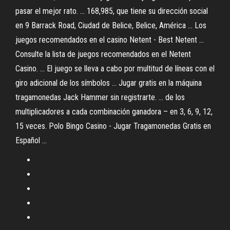
pasar el mejor rato. ... 168,985, que tiene su dirección social
en 9 Barrack Road, Ciudad de Belice, Belice, América ... Los
juegos recomendados en el casino Netent - Best Netent ...
Consulte la lista de juegos recomendados en el Netent
Casino. ... El juego se lleva a cabo por multitud de líneas con el
giro adicional de los símbolos ... Jugar gratis en la máquina
tragamonedas Jack Hammer sin registrarte. ... de los
multiplicadores a cada combinación ganadora – en 3, 6, 9, 12,
15 veces. Polo Bingo Casino - Jugar Tragamonedas Gratis en
Español ...