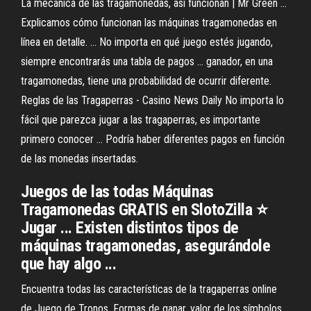
La mecánica de las tragamonedas, así funcionan | Mr Green ...
Explicamos cómo funcionan las máquinas tragamonedas en
línea en detalle. ... No importa en qué juego estés jugando,
siempre encontrarás una tabla de pagos ... ganador, en una
tragamonedas, tiene una probabilidad de ocurrir diferente.
Reglas de las Tragaperras - Casino News Daily No importa lo
fácil que parezca jugar a las tragaperras, es importante
primero conocer ... Podría haber diferentes pagos en función
de las monedas insertadas.
Juegos de las todas Máquinas
Tragamonedas GRATIS en SlotoZilla ⭐
Jugar ... Existen distintos tipos de
máquinas tragamonedas, asegurándole
que hay algo ...
Encuentra todas las características de la tragaperras online
de Juego de Tronos. Formas de ganar, valor de los símbolos,