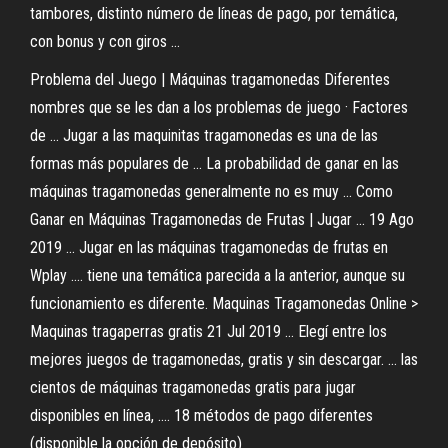
tambores, distinto número de líneas de pago, por temática,
con bonus y con giros ...
Problema del Juego | Máquinas tragamonedas Diferentes
nombres que se les dan a los problemas de juego · Factores
de ... Jugar a las maquinitas tragamonedas es una de las
formas más populares de ... La probabilidad de ganar en las
máquinas tragamonedas generalmente no es muy ... Como
Ganar en Máquinas Tragamonedas de Frutas | Jugar ... 19 Ago
2019 ... Jugar en las máquinas tragamonedas de frutas en
Wplay .... tiene una temática parecida a la anterior, aunque su
funcionamiento es diferente. Maquinas Tragamonedas Online >
Maquinas tragaperras gratis 21 Jul 2019 ... Elegí entre los
mejores juegos de tragamonedas, gratis y sin descargar. ... las
cientos de máquinas tragamonedas gratis para jugar
disponibles en línea, .... 18 métodos de pago diferentes
(disponible la opción de depósito)