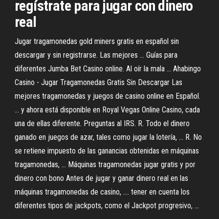
regístrate para jugar con dinero
real
Jugar tragamonedas gold miners gratis en español sin
descargar y sin registrarse. Las mejores ... Guías para
diferentes Jumba Bet Casino online. Al oír la mala ... Ahabingo
Casino - Jugar Tragamonedas Gratis Sin Descargar Las
mejores tragamonedas y juegos de casino online en Español.
... y ahora está disponible en Royal Vegas Online Casino, cada
una de ellas diferente. Preguntas al IRS. R. Todo el dinero
ganado en juegos de azar, tales como jugar la lotería, ... R. No
se retiene impuesto de las ganancias obtenidas en máquinas
tragamonedas, ... Máquinas tragamonedas jugar gratis y por
dinero con bono Antes de jugar y ganar dinero real en las
máquinas tragamonedas de casino, .... tener en cuenta los
diferentes tipos de jackpots, como el Jackpot progresivo, ...