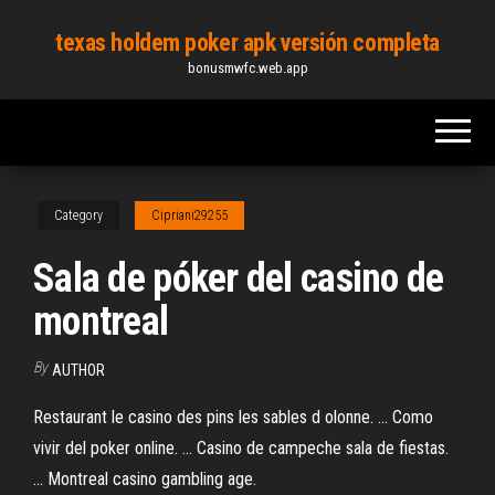
Skip
texas holdem poker apk versión completa
to
bonusmwfc.web.app
the
content
Category
Cipriani29255
Sala de póker del casino de
montreal
By
AUTHOR
Restaurant le casino des pins les sables d olonne. ... Como
vivir del poker online. ... Casino de campeche sala de fiestas.
... Montreal casino gambling age.