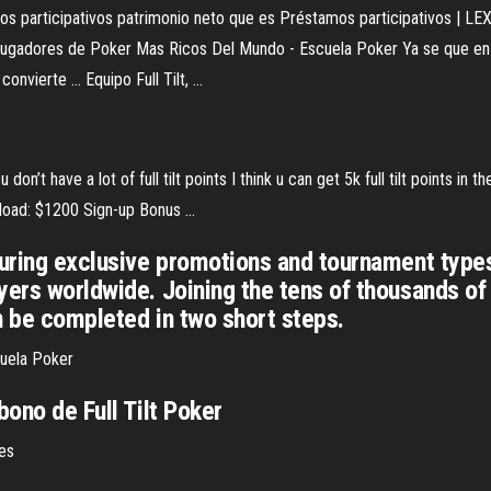
mos participativos patrimonio neto que es Préstamos participativos | 
ugadores de Poker Mas Ricos Del Mundo - Escuela Poker Ya se que en el
vierte ... Equipo Full Tilt, ...
don’t have a lot of full tilt points I think u can get 5k full tilt points 
nload: $1200 Sign-up Bonus ...
turing exclusive promotions and tournament type
yers worldwide. Joining the tens of thousands of
n be completed in two short steps.
uela Poker
bono de Full Tilt Poker
.es