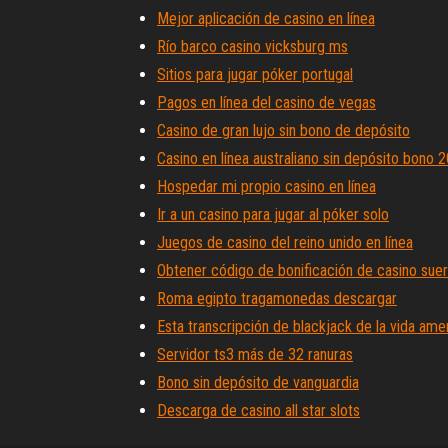
Mejor aplicación de casino en línea
Río barco casino vicksburg ms
Sitios para jugar póker portugal
Pagos en línea del casino de vegas
Casino de gran lujo sin bono de depósito
Casino en línea australiano sin depósito bono 
Hospedar mi propio casino en línea
Ir a un casino para jugar al póker solo
Juegos de casino del reino unido en línea
Obtener código de bonificación de casino sue
Roma egipto tragamonedas descargar
Esta transcripción de blackjack de la vida ame
Servidor ts3 más de 32 ranuras
Bono sin depósito de vanguardia
Descarga de casino all star slots