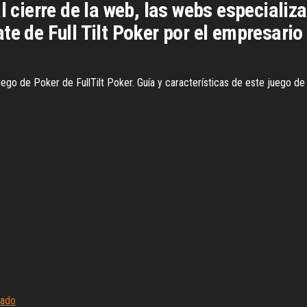
l cierre de la web, las webs especializ
te de Full Tilt Poker por el empresario
go de Poker de FullTilt Poker. Guía y características de este juego de po
rado