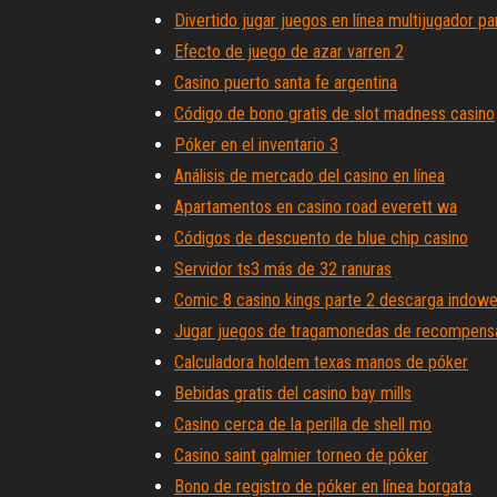
Divertido jugar juegos en línea multijugador p
Efecto de juego de azar varren 2
Casino puerto santa fe argentina
Código de bono gratis de slot madness casino
Póker en el inventario 3
Análisis de mercado del casino en línea
Apartamentos en casino road everett wa
Códigos de descuento de blue chip casino
Servidor ts3 más de 32 ranuras
Comic 8 casino kings parte 2 descarga indow
Jugar juegos de tragamonedas de recompensa 
Calculadora holdem texas manos de póker
Bebidas gratis del casino bay mills
Casino cerca de la perilla de shell mo
Casino saint galmier torneo de póker
Bono de registro de póker en línea borgata