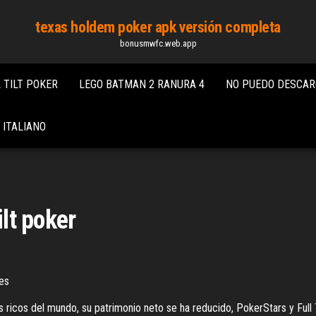
texas holdem poker apk versión completa
bonusmwfc.web.app
 TILT POKER
LEGO BATMAN 2 RANURA 4
NO PUEDO DESCAR
 ITALIANO
ilt poker
.es
ricos del mundo, su patrimonio neto se ha reducido, PokerStars y Full