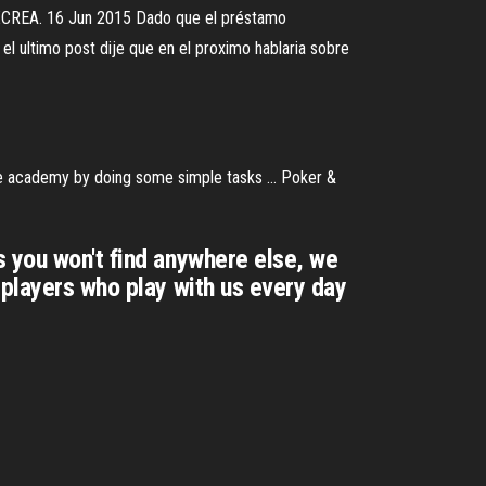
LEXCREA. 16 Jun 2015 Dado que el préstamo
 ultimo post dije que en el proximo hablaria sobre
in the academy by doing some simple tasks ... Poker &
s you won't find anywhere else, we
 players who play with us every day