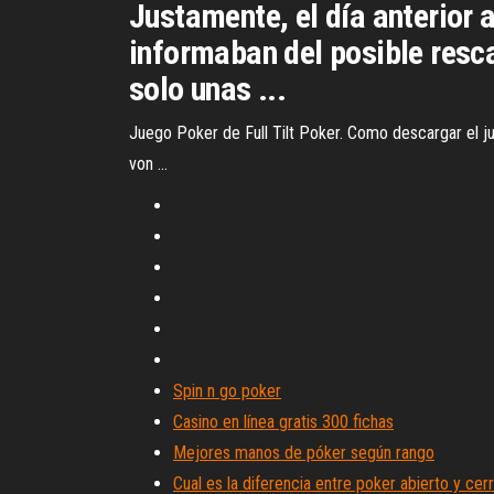
Justamente, el día anterior a
informaban del posible resca
solo unas ...
Juego Poker de Full Tilt Poker. Como descargar el jue
von ...
Spin n go poker
Casino en línea gratis 300 fichas
Mejores manos de póker según rango
Cual es la diferencia entre poker abierto y cer