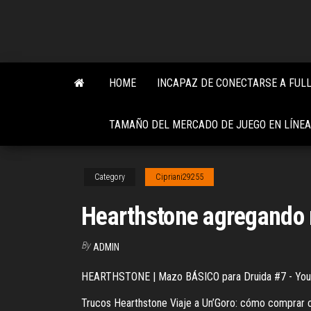
Skip
to
the
content
HOME
INCAPAZ DE CONECTARSE A FULL
TAMAÑO DEL MERCADO DE JUEGO EN LÍNEA
Category
Cipriani29255
Hearthstone agregando 
By
ADMIN
HEARTHSTONE | Mazo BÁSICO para Druida #7 - Yo
Trucos Hearthstone Viaje a Un’Goro: cómo comprar ca