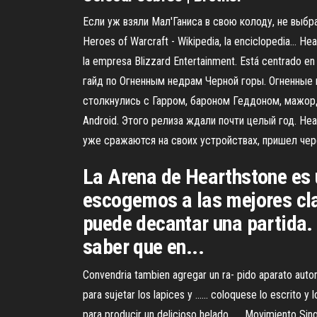
Если уж взяли Мал'Ганиса в свою колоду, не выбра
Heroes of Warcraft - Wikipedia, la enciclopedia… He
la empresa Blizzard Entertainment. Está centrado en 
гайд по Огненным недрам Черной горы. Огненные 
столкнулись с Гарром, бароном Геддоном, мажо
Android. Этого релиза ждали почти целый год. He
уже сражаются на своих устройствах, пришел чер
La Arena de Hearthstone es 
escogemos a las mejores clas
puede decantar una partida.
saber que en...
Convendria tambien agregar un ra- pido aparato automa
para sujetar los lapices y ...... coloquese lo escrito 
para producir un delicioso helado. .... Movimiento Sing