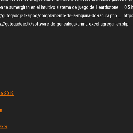
ión te sumergirán en el intuitivo sistema de juego de Hearthstone. ... 0.5 
s://guteqadeje.tk/ipod/complemento-de-la-mquina-de-ranura.php ..... https
tps://guteqadeje.tk/software-de-genealoga/arima-excel-agregar-en.php ...
ne 2019
wn
aker