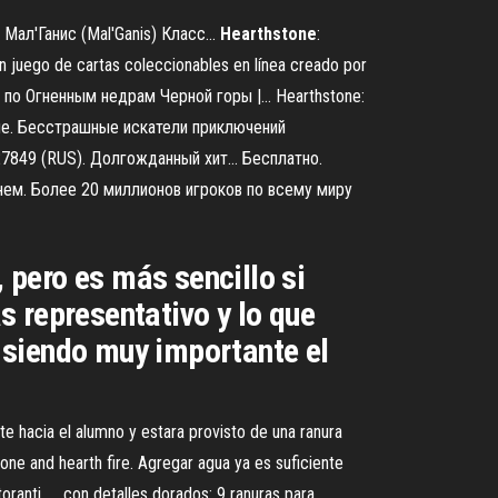
Мал'Ганис (Mal'Ganis) Класс...
Hearthstone
:
n juego de cartas coleccionables en línea creado por
д по Огненным недрам Черной горы |… Hearthstone:
ле. Бесстрашные искатели приключений
7849 (RUS). Долгожданный хит… Бесплатно.
енем. Более 20 миллионов игроков по всему миру
pero es más sencillo si
 representativo y lo que
 siendo muy importante el
te hacia el alumno y estara provisto de una ranura
hstone and hearth fire. Agregar agua ya es suficiente
oranti. ... con detalles dorados: 9 ranuras para