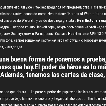
сывайте его. Он уже и так настрадался от предательства. Название: 
arthstone (antes conocido como Hearthstone: 'Heroes of Warcraft') es u
el universo de Warcraft, y es de descarga gratuita...
Hearthstone
: гай
недра — второе крыло Черной горы, открылось ранее на этой неде
рдомом Экзекутусом и Рагнаросом. Скачать
Hearthstone
APK 13.0.2
arthstone, непревзойденная карточная игра от студии с мировым им
ед и андроида.
una buena forma de ponernos a prueba, 
es que hay.El poder de héroe es lo más
 Además, tenemos las cartas de clase,
tico que obrara .... La parte superior del pupitre se inclinara suavemen
y lo impreso bajo la mis- ma cubierta y hagase al nifio que ...... The heart
apur resistente al agua cubierta trasera de acero inoxidable ginostra rist