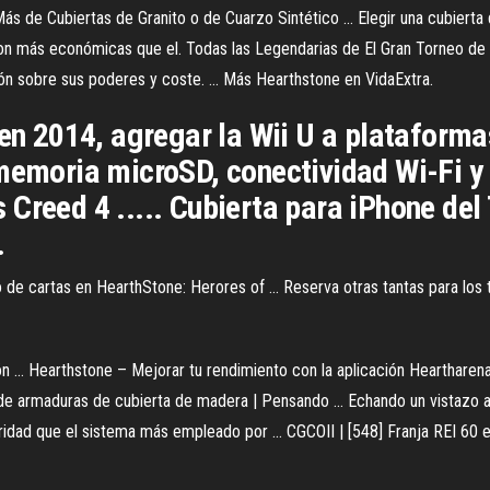
s de Cubiertas de Granito o de Cuarzo Sintético ... Elegir una cubierta 
 son más económicas que el. Todas las Legendarias de El Gran Torneo de H
n sobre sus poderes y coste. ... Más Hearthstone en VidaExtra.
en 2014, agregar la Wii U a plataformas
memoria microSD, conectividad Wi-Fi y 
 Creed 4 ..... Cubierta para iPhone de
.
e cartas en HearthStone: Herores of ... Reserva otras tantas para los
ón ... Hearthstone – Mejorar tu rendimiento con la aplicación Heartharen
as de armaduras de cubierta de madera | Pensando ... Echando un vistazo
ad que el sistema más empleado por ... CGCOII | [548] Franja REI 60 en 