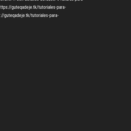
https://guteqadeje.tk/tutoriales-para-
://guteqadeje.tk/tutoriales-para-